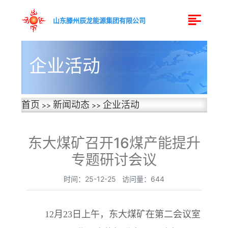
关
山东滕州辰龙能源集团有限公司
首
闭
导
页
企业活动
航
集
团
首页
新闻动态
企业活动
>>
>>
概
况
东大煤矿召开16煤产能提升
集
团
专题研讨会议
简
介
时间：25-12-25 访问量：644
组
织
12月23日上午，东大煤矿在第二会议室
架