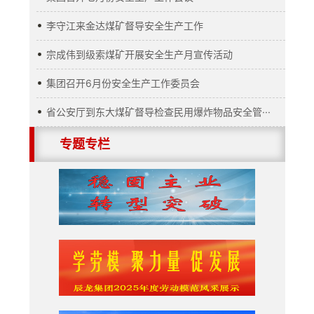
煤
李守江来金达煤矿督导安全生产工作
矿
机
宗成伟到级索煤矿开展安全生产月宣传活动
床
集团召开6月份安全生产工作委员会
板
块
省公安厅到东大煤矿督导检查民用爆炸物品安全管···
山
专题专栏
东
鲁
南
机
床
有
限