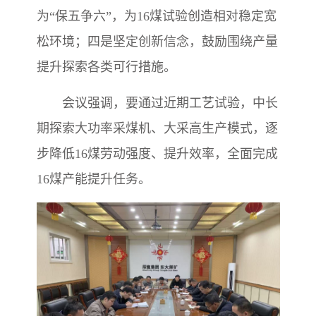
块
为“保五争六”，为16煤试验创造相对稳定宽
滕
松环境；四是坚定创新信念，鼓励围绕产量
州
提升探索各类可行措施。
市
会议强调，要通过近期工艺试验，中长
金
期探索大功率采煤机、大采高生产模式，逐
达
步降低16煤劳动强度、提升效率，全面完成
煤
16煤产能提升任务。
炭
有
限
责
任