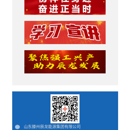
司
滕
州
中
盛
化
工
有
限
公
司
置
山东滕州辰龙能源集团有限公司
业