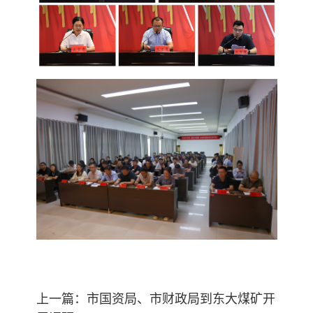
任
公
司
滕
州
市
级
翔
（集
团）
级
索
上一篇：市国资局、市财政局到东大煤矿开