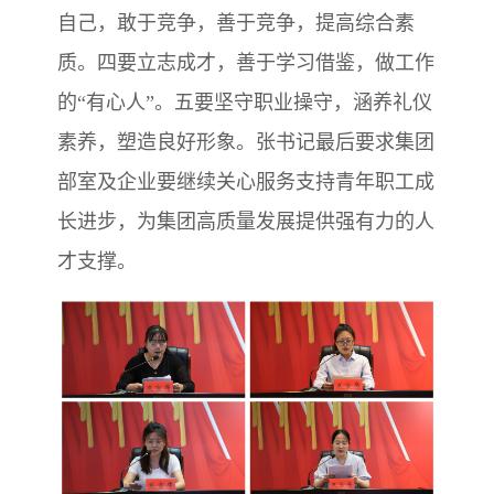
公
自己，敢于竞争，善于竞争，提高综合素
司
质。四要立志成才，善于学习借鉴，做工作
滕
的“有心人”。五要坚守职业操守，涵养礼仪
州
素养，塑造良好形象。张书记最后要求集团
市
部室及企业要继续关心服务支持青年职工成
东
长进步，为集团高质量发展提供强有力的人
大
才支撑。
矿
业
有
限
责