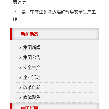
煤
展调研
矿
下一篇：李守江到金达煤矿督导安全生产工
机
作
床
板
新闻动态
块
山
> 集团新闻
东
> 集团公告
鲁
> 安全生产
南
> 企业活动
机
> 改革创新
床
> 媒体聚焦
有
限
集团新闻