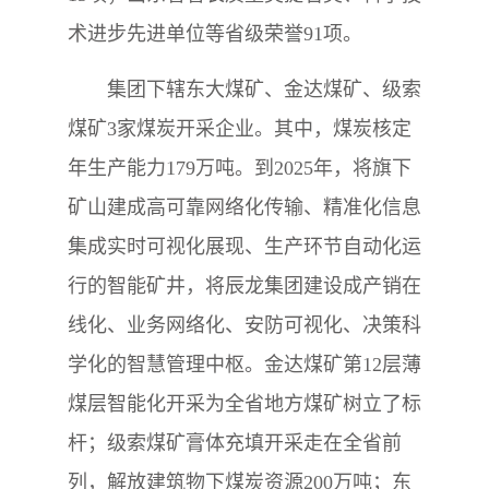
块
术进步先进单位等省级荣誉91项。
滕
集团下辖东大煤矿、金达煤矿、级索
州
煤矿3家煤炭开采企业。其中，煤炭核定
市
年生产能力179万吨。到2025年，将旗下
金
矿山建成高可靠网络化传输、精准化信息
达
集成实时可视化展现、生产环节自动化运
煤
行的智能矿井，将辰龙集团建设成产销在
炭
线化、业务网络化、安防可视化、决策科
有
学化的智慧管理中枢。金达煤矿第12层薄
限
煤层智能化开采为全省地方煤矿树立了标
责
杆；级索煤矿膏体充填开采走在全省前
任
列，解放建筑物下煤炭资源200万吨；东