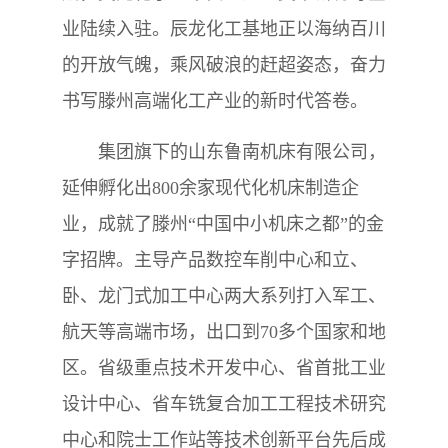
任
业陆续入驻。辰龙化工基地正以海纳百川
公
的开放气魄，乘风破浪的赶超姿态，奋力
司
书写滕州高端化工产业的新时代答卷。
滕
集团旗下的山东鲁南机床有限公司，
州
延伸孵化出800余家现代化机床制造企
市
业，成就了滕州“中国中小机床之都”的金
级
字招牌。主导产品数控车削中心和立、
翔
卧、龙门式加工中心两大系列打入军工、
（集
航天等高端市场，出口到70多个国家和地
团）
区。省级重点技术开发中心、省首批工业
级
设计中心、省车铣复合加工工程技术研究
索
中心和院士工作站等技术创新平台先后成