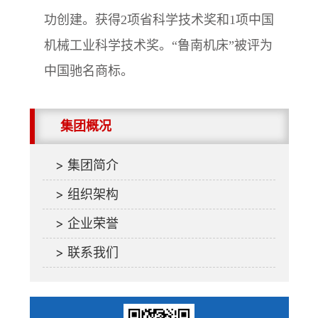
煤
功创建。获得2项省科学技术奖和1项中国
矿
机械工业科学技术奖。“鲁南机床”被评为
机
床
中国驰名商标。
板
块
集团概况
山
东
> 集团简介
鲁
> 组织架构
南
> 企业荣誉
机
> 联系我们
床
有
限