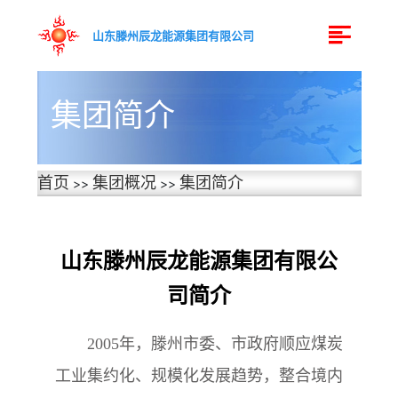
关
山东滕州辰龙能源集团有限公司
首
闭
导
页
集团简介
航
集
团
首页
集团概况
集团简介
>>
>>
概
况
集
山东滕州辰龙能源集团有限公
团
简
司简介
介
组
2005年，滕州市委、市政府顺应煤炭
织
工业集约化、规模化发展趋势，整合境内
架