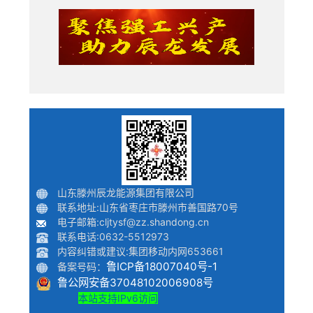
煤
矿
机
床
板
块
山
东
鲁
山东滕州辰龙能源集团有限公司
南
联系地址:山东省枣庄市滕州市善国路70号
电子邮箱:cljtysf@zz.shandong.cn
机
联系电话:0632-5512973
内容纠错或建议:集团移动内网653661
床
鲁ICP备18007040号-1
备案号码：
有
鲁公网安备37048102006908号
本站支持IPv6访问
限