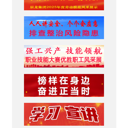
任
公
司
滕
州
市
级
翔
（集
团）
级
索