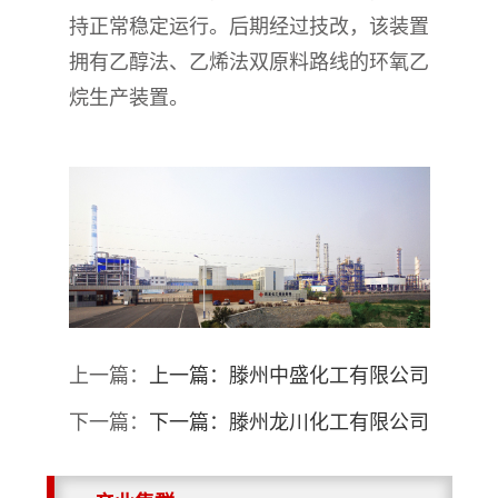
块
持正常稳定运行。后期经过技改，该装置
滕
拥有乙醇法、乙烯法双原料路线的环氧乙
烷生产装置。
州
市
金
达
煤
炭
有
上一篇：
上一篇：滕州中盛化工有限公司
限
下一篇：
下一篇：滕州龙川化工有限公司
责
任