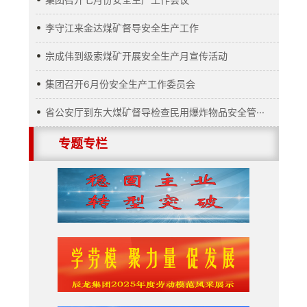
任
李守江来金达煤矿督导安全生产工作
公
司
宗成伟到级索煤矿开展安全生产月宣传活动
滕
集团召开6月份安全生产工作委员会
州
省公安厅到东大煤矿督导检查民用爆炸物品安全管···
市
专题专栏
级
翔
（集
团）
级
索