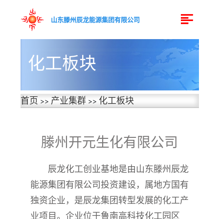
关
山东滕州辰龙能源集团有限公司
首
闭
导
页
化工板块
航
集
团
首页
产业集群
化工板块
>>
>>
概
况
集
滕州开元生化有限公司
团
简
辰龙化工创业基地是由山东滕州辰龙
介
能源集团有限公司投资建设，属地方国有
组
织
独资企业，是辰龙集团转型发展的化工产
架
业项目。企业位于鲁南高科技化工园区