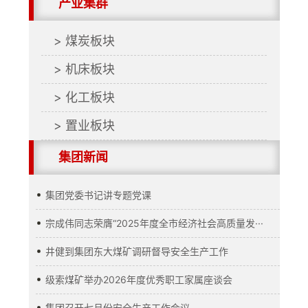
产业集群
公
司
> 煤炭板块
滕
> 机床板块
州
> 化工板块
市
> 置业板块
东
集团新闻
大
矿
集团党委书记讲专题党课
业
宗成伟同志荣膺“2025年度全市经济社会高质量发···
有
井健到集团东大煤矿调研督导安全生产工作
限
级索煤矿举办2026年度优秀职工家属座谈会
责
集团召开七月份安全生产工作会议